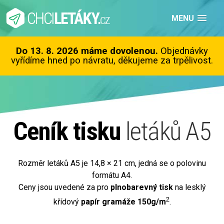
MENU
Do 13. 8. 2026 máme dovolenou.
Objednávky
vyřídíme hned po návratu, děkujeme za trpělivost.
Ceník tisku
letáků A5
Rozměr letáků A5 je 14,8 × 21 cm, jedná se o polovinu
formátu A4.
Ceny jsou uvedené za pro
plnobarevný tisk
na lesklý
2
křídový
papír gramáže 150g/m
.