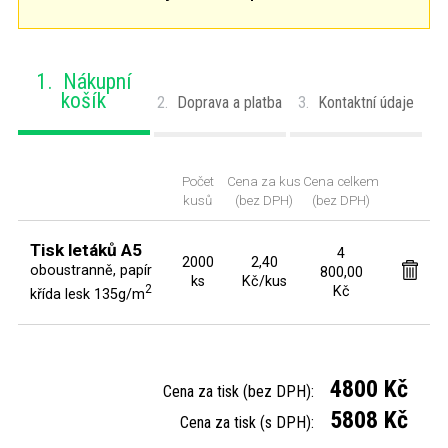
1.
Nákupní
košík
2.
Doprava a platba
3.
Kontaktní údaje
Počet
Cena za kus
Cena celkem
kusů
(bez DPH)
(bez DPH)
Tisk letáků
A5
4
2000
2,40
oboustranně, papír
800,00
ks
Kč/kus
2
Kč
křída lesk 135g/m
4800 Kč
Cena za tisk (bez DPH):
5808 Kč
Cena za tisk (s DPH):