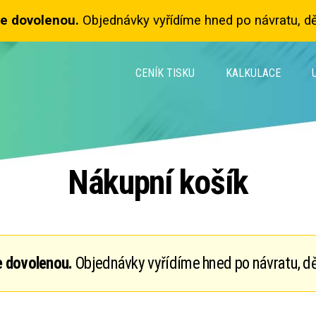
e dovolenou.
Objednávky vyřídíme hned po návratu, dě
CENÍK TISKU
KALKULACE
Nákupní košík
 dovolenou.
Objednávky vyřídíme hned po návratu, dě